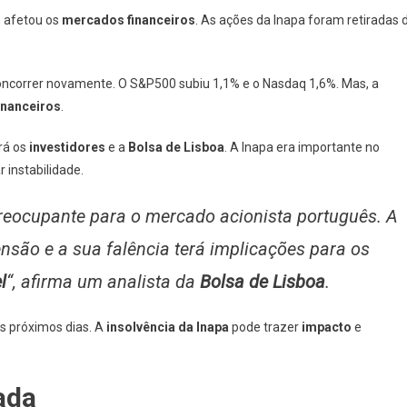
, afetou os
mercados financeiros
. As ações da Inapa foram retiradas 
oncorrer novamente. O S&P500 subiu 1,1% e o Nasdaq 1,6%. Mas, a
inanceiros
.
rá os
investidores
e a
Bolsa de Lisboa
. A Inapa era importante no
 instabilidade.
preocupante para o mercado acionista português. A
são e a sua falência terá implicações para os
l
“, afirma um analista da
Bolsa de Lisboa
.
s próximos dias. A
insolvência da Inapa
pode trazer
impacto
e
ada