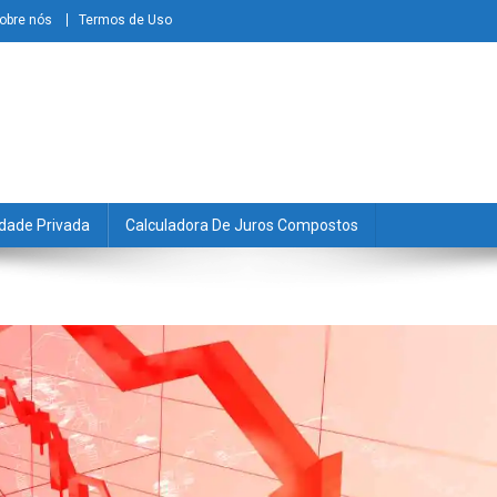
obre nós
Termos de Uso
dade Privada
Calculadora De Juros Compostos