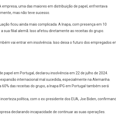
e. A empresa, uma das maiores em distribuição de papel, enfrentava
nalmente, mas não teve sucesso.
ituação ficou ainda mais complicada. A Inapa, com presença em 10
 sua filial alemã. Isso afetou diretamente as receitas do grupo.
também vai entrar em insolvência. Isso deixa o futuro dos empregados 
de papel em Portugal, declarou insolvência em 22 de julho de 2024.
 expansão internacional mal sucedida, especialmente na Alemanha.
va 60% das receitas do grupo, a Inapa IPG em Portugal também será
ncerteza política, com o ex-presidente dos EUA, Joe Biden, confirman
empresa declarando incapacidade de continuar as suas operações.