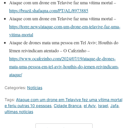
Ataque com um drone em Telavive faz uma vítima mortal –
https://brazil.shafaqna.com/PT/AL/8973885
Ataque com um drone em Telavive faz uma vítima mortal –
https://torre.news/ataque-com-um-drone-em-telavive-faz-uma-
vitima-mortal
Ataque de drones mata uma pessoa em Tel Aviv; Houthis do
Iêmen reivindicam atentado – O Cafezinho –
https://www.ocafezinho.com/2024/07/19/ataque-de-drones-
mata-uma-pessoa-em-tel-aviv-houthis-do-iemen-reivindicam-
ataque/
Categories:
Notícias
Tags:
Ataque com um drone em Telavive fez uma vítima mortal
e feriu outras 10 pessoas
,
Cidade Branca
,
el Aviv
,
Israel
,
Jafa
,
ultimas noticias