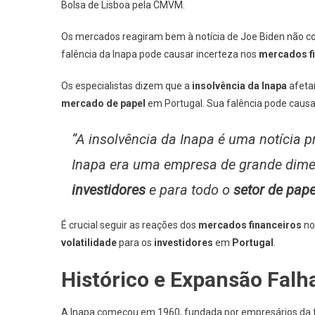
Bolsa de Lisboa pela CMVM.
Os mercados reagiram bem à notícia de Joe Biden não c
falência da Inapa pode causar incerteza nos
mercados f
Os especialistas dizem que a
insolvência da Inapa
afeta
mercado de papel
em Portugal. Sua falência pode causar
“A insolvência da Inapa é uma notícia 
Inapa era uma empresa de grande dimen
investidores
e para todo o
setor de pape
É crucial seguir as reações dos
mercados financeiros
no
volatilidade
para os
investidores
em
Portugal
.
Histórico e Expansão Falh
A Inapa começou em 1960, fundada por empresários da 