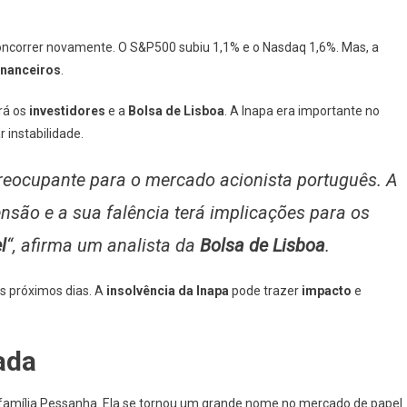
oncorrer novamente. O S&P500 subiu 1,1% e o Nasdaq 1,6%. Mas, a
inanceiros
.
rá os
investidores
e a
Bolsa de Lisboa
. A Inapa era importante no
 instabilidade.
preocupante para o mercado acionista português. A
são e a sua falência terá implicações para os
l
“, afirma um analista da
Bolsa de Lisboa
.
s próximos dias. A
insolvência da Inapa
pode trazer
impacto
e
ada
família Pessanha. Ela se tornou um grande nome no mercado de papel