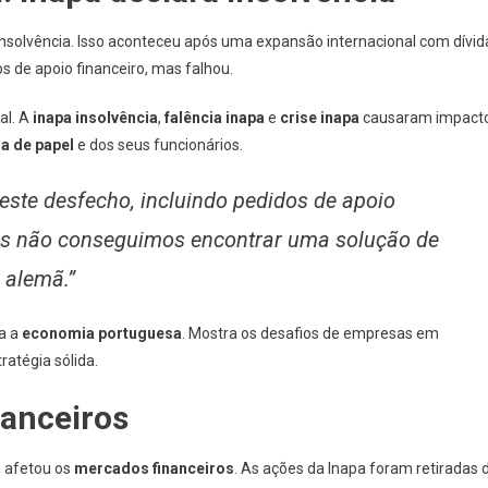
u insolvência. Isso aconteceu após uma expansão internacional com dívid
s de apoio financeiro, mas falhou.
al. A
inapa insolvência
,
falência inapa
e
crise inapa
causaram impact
ra de papel
e dos seus funcionários.
este desfecho, incluindo pedidos de apoio
mas não conseguimos encontrar uma solução de
 alemã.”
ra a
economia portuguesa
. Mostra os desafios de empresas em
atégia sólida.
anceiros
, afetou os
mercados financeiros
. As ações da Inapa foram retiradas 