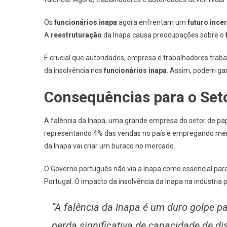
Os
funcionários inapa
agora enfrentam um
futuro ince
A
reestruturação
da Inapa causa preocupações sobre o
É crucial que autoridades, empresa e trabalhadores trab
da insolvência nos
funcionários inapa
. Assim, podem gar
Consequências para o Set
A falência da Inapa, uma grande empresa do setor de papel
representando 4% das vendas no país e empregando meno
da Inapa vai criar um buraco no mercado.
O Governo português não via a Inapa como essencial para 
Portugal. O impacto da insolvência da Inapa na indústria 
“A falência da Inapa é um duro golpe p
perda significativa de capacidade de di