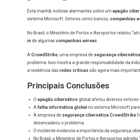
Esta manhã, notícias alarmantes sobre um
apagão ciber
sistema Microsoft. Setores como bancos,
companhias a
No Brasil, o Ministério de Portos e Aeroportos relatou “a
in
de algumas
companhias aéreas
.
A
CrowdStrike
, uma empresa de
segurança cibernétic
problema. Isso mostra a grande responsabilidade da indú
a resiliência das
redes críticas
são agora mais important
Principais Conclusões
O
apagão cibernético
global afetou diversos setore
A
falha informática global
no sistema Microsoft parec
A empresa de
segurança cibernética
CrowdStrike
f
desencadeou o problema.
O incidente evidencia a importância da segurança ciber
No Brasil, o Ministério de Portos e Aeroportos admiti