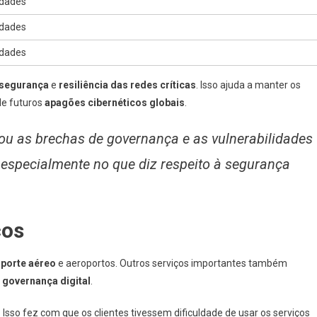
ldades
ldades
ldades
rsegurança
e
resiliência das redes críticas
. Isso ajuda a manter os
de futuros
apagões cibernéticos globais
.
u as brechas de governança e as vulnerabilidades
 especialmente no que diz respeito à segurança
ços
sporte aéreo
e aeroportos. Outros serviços importantes também
a
governança digital
.
Isso fez com que os clientes tivessem dificuldade de usar os serviços