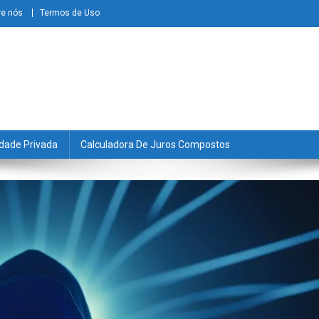
re nós
Termos de Uso
dade Privada
Calculadora De Juros Compostos