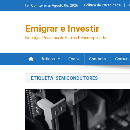
Política de Privacidade
S
Quinta-feira, Agosto 06, 2026
Emigrar e Investir
Finanças Pessoais de Forma Descomplicada
Artigos
Ebook
Contacto
Comuni
ETIQUETA:
SEMICONDUTORES