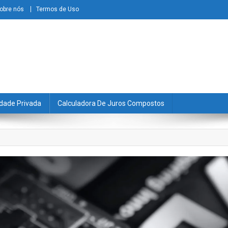
obre nós
Termos de Uso
dade Privada
Calculadora De Juros Compostos