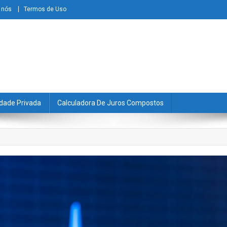
 nós
Termos de Uso
dade Privada
Calculadora De Juros Compostos