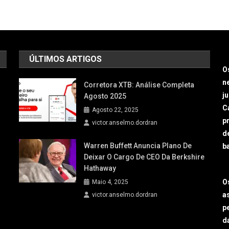
ÚLTIMOS ARTIGOS
O
n
Corretora XTB: Análise Completa
j
Agosto 2025
Ca
Agosto 22, 2025
p
victor.anselmo.dordran
d
Warren Buffett Anuncia Plano De
b
Deixar O Cargo De CEO Da Berkshire
Hathaway
O
Maio 4, 2025
a
victor.anselmo.dordran
p
d