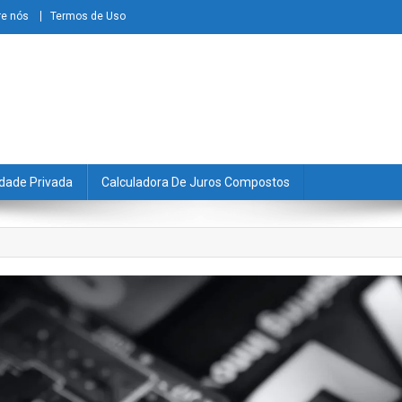
re nós
Termos de Uso
dade Privada
Calculadora De Juros Compostos