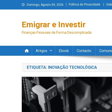
Política de Privacidade
Sob
Domingo, Agosto 09, 2026
Emigrar e Investir
Finanças Pessoais de Forma Descomplicada
Artigos
Ebook
Contacto
Comuni
ETIQUETA:
INOVAÇÃO TECNOLÓGICA