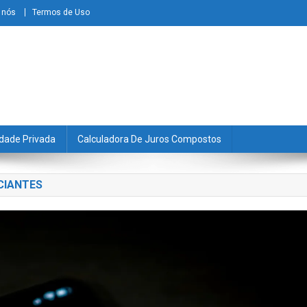
 nós
Termos de Uso
dade Privada
Calculadora De Juros Compostos
CIANTES