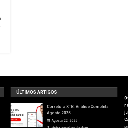
m
.
ÚLTIMOS ARTIGOS
O
n
Corretora XTB: Análise Completa
j
Agosto 2025
Ca
Agosto 22, 2025
p
victor.anselmo.dordran