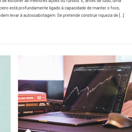
o de escolher as melhores ações ou fundos. É, antes de tudo, uma
eiro está profundamente ligado à capacidade de manter o foco,
dem levar à autossabotagem. Se pretende construir riqueza de […]