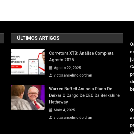
ÚLTIMOS ARTIGOS
O
n
Corretora XTB: Análise Completa
j
Agosto 2025
Ca
Agosto 22, 2025
p
victor.anselmo.dordran
d
Warren Buffett Anuncia Plano De
b
Deixar O Cargo De CEO Da Berkshire
Hathaway
O
Maio 4, 2025
a
victor.anselmo.dordran
p
d