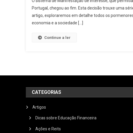
O sistema de Manifestação de Interesse, que permitia
Portugal, chegou ao fim. Esta decisão trouxe uma séri
artigo, exploraremos em detalhe todos os pormenores 
economia e a sociedade […]
Continue a ler
CATEGORIAS
Artigos
Dicas sobre Educação Financeira
Ações e Reits