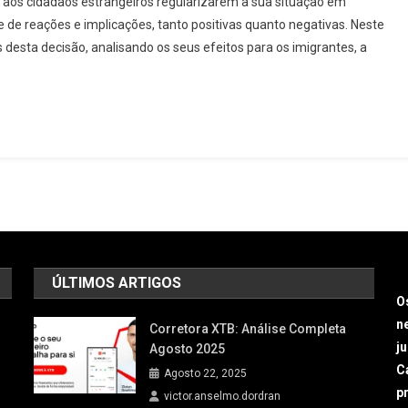
 aos cidadãos estrangeiros regularizarem a sua situação em
e de reações e implicações, tanto positivas quanto negativas. Neste
desta decisão, analisando os seus efeitos para os imigrantes, a
ÚLTIMOS ARTIGOS
O
n
Corretora XTB: Análise Completa
j
Agosto 2025
Ca
Agosto 22, 2025
p
victor.anselmo.dordran