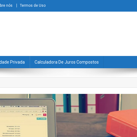
bre nós
Termos de Uso
dade Privada
Calculadora De Juros Compostos