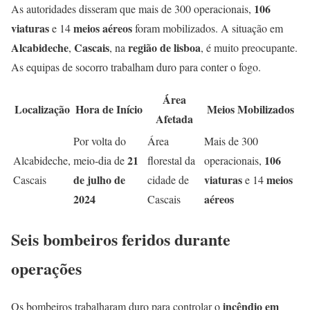
106
As autoridades disseram que mais de 300 operacionais,
viaturas
meios aéreos
e 14
foram mobilizados. A situação em
Alcabideche
Cascais
região de lisboa
,
, na
, é muito preocupante.
As equipas de socorro trabalham duro para conter o fogo.
Área
Localização
Hora de Início
Meios Mobilizados
Afetada
Por volta do
Área
Mais de 300
21
106
Alcabideche,
meio-dia de
florestal da
operacionais,
de julho de
viaturas
meios
Cascais
cidade de
e 14
2024
aéreos
Cascais
Seis bombeiros feridos durante
operações
incêndio em
Os bombeiros trabalharam duro para controlar o